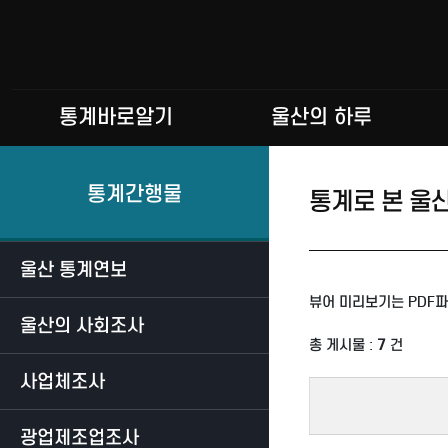
통계바로알기
울산의 하루
통계간행물
통계로 본 울
울산 통계연보
뷰어 미리보기는 PDF파
울산의 사회조사
총 게시물 :
7
건
사업체조사
광업제조업조사