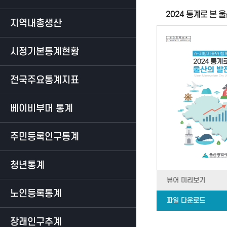
2024 통계로 본 
지역내총생산
시정기본통계현황
전국주요통계지표
베이비부머 통계
주민등록인구통계
청년통계
뷰어 미리보기
노인등록통계
파일 다운로드
장래인구추계