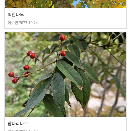
백합나무
이수민
2023.10.24
합다리나무