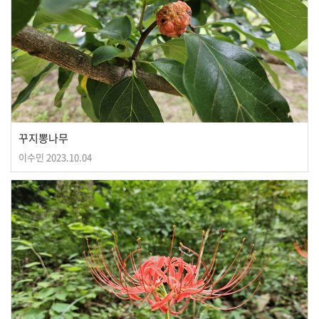
꾸지뽕나무
이수민
2023.10.04