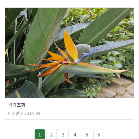
극락조화
이수민
2023.09.04
1
2
3
4
5
6