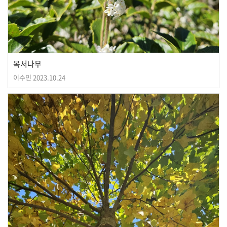
목서나무
이수민
2023.10.24