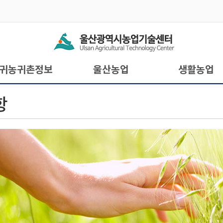
귀농귀촌정보
울산농업
생활농업
항