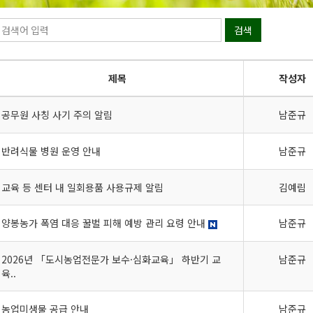
검색
제목
작성자
공무원 사칭 사기 주의 알림
남준규
반려식물 병원 운영 안내
남준규
교육 등 센터 내 일회용품 사용규제 알림
김예림
양봉농가 폭염 대응 꿀벌 피해 예방 관리 요령 안내
남준규
2026년 「도시농업전문가 보수·심화교육」 하반기 교
남준규
육..
농업미생물 공급 안내
남준규