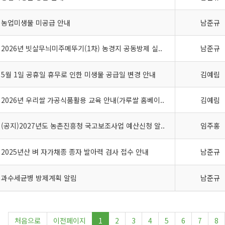
농업미생물 미공급 안내
남준규
2026년 빗살무늬미주메뚜기(1차) 농경지 공동방제 실..
남준규
5월 1일 공휴일 휴무로 인한 미생물 공급일 변경 안내
김예림
2026년 우리쌀 가공식품활용 교육 안내(가루쌀 홈베이..
김예림
(공지)2027년도 농촌진흥청 국고보조사업 예산신청 알..
임주홍
2025년산 벼 자가채종 종자 발아력 검사 접수 안내
남준규
과수세균병 방제계획 알림
남준규
처음으로
이전페이지
1
2
3
4
5
6
7
8