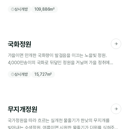
불어오는 강바람과 댓잎의 속삭임이 귀를 간질이는 도심 속
상시개방
109,886m²
힐링공간.
국화정원
가을이면 만개한 국화향이 발걸음을 이끄는 노을빛 정원.
4,000만송이의 국화로 뒤덮인 정원을 거닐며 가을 정취에
빠져들 수 있는 감성공간
상시개방
15,727m²
무지개정원
국가정원을 따라 흐르는 실개천 물줄기가 한낮의 무지개를
빚어내는 수생정원. 여름이면 시원한 물줄기가 더위를 식혀주는