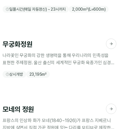
필수 관람코스
일몰시간(매일 자동갱신) ~ 23시까지
2,000㎡(L=600m)
무궁화정원
나라꽃인 무궁화의 강한 생명력을 통해 우리나라의 민족성을
표현한 주제정원. 울산 출신의 세계적인 무궁화 육종가인 심경구
박사가 육성한 품종 무궁화만으로 조성되었다.
상시개방
23,195m²
모네의 정원
프랑스의 인상파 화가 모네(1840~1926)가 프랑스 지베르니
지방에 살면서 직접 가꾼 정원에 있는 다리를 모티브로 제작한