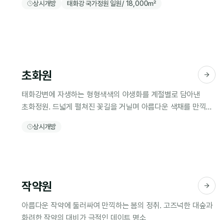
상시개방
태화강 국가정원 일원/ 18,000㎡
초화원
태화강변에 자생하는 형형색색의 야생화를 계절별로 담아낸
초화정원. 드넓게 펼쳐진 꽃길을 거닐며 아름다운 색채를 만끽할
수 있는 인생샷 명소
상시개방
작약원
아름다운 작약에 둘러싸여 만끽하는 봄의 정취. 고즈넉한 대숲과
화려한 작약의 대비가 극적인 데이트 명소