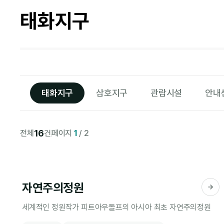
태화지구
태화지구
삼호지구
관람시설
안내
16
전체
건
페이지
1
/ 2
자연주의정원
세계적인 정원작가 피트아우돌프의 아시아 최초 자연주의정원