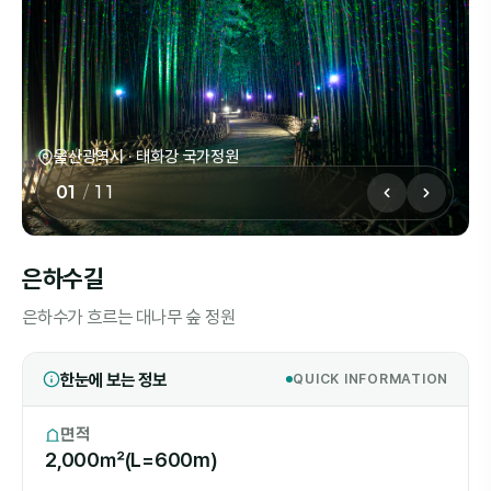
울산광역시 · 태화강 국가정원
01
/
11
은하수길
은하수가 흐르는 대나무 숲 정원
한눈에 보는 정보
QUICK INFORMATION
면적
2,000㎡(L=600m)