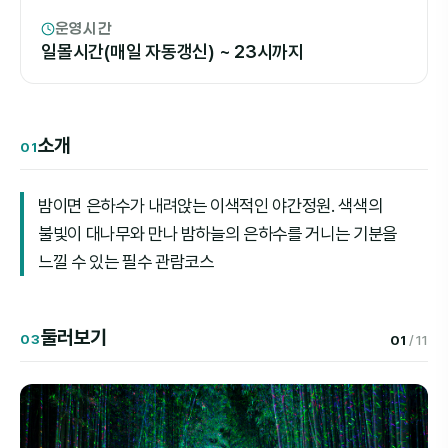
운영시간
일몰시간(매일 자동갱신) ~ 23시까지
소개
01
밤이면 은하수가 내려앉는 이색적인 야간정원. 색색의
불빛이 대나무와 만나 밤하늘의 은하수를 거니는 기분을
느낄 수 있는 필수 관람코스
둘러보기
03
01
/ 11