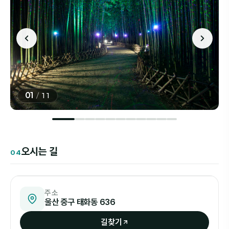
01
/
11
오시는 길
04
50m
은하수길
주소
울산 중구 태화동 636
길찾기