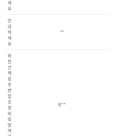
세
요
안
녕
하
**
세
요
하
천
산
책
로
주
변
잡
초
우**
정
비
및
방
역