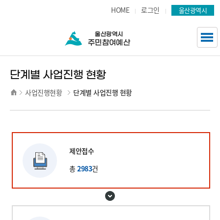
주요 메뉴로 건너뛰기
본문으로가기
HOME
로그인
울산광역시
단계별 사업진행 현황
사업진행현황
단계별 사업진행 현황
제안접수
총
2983
건