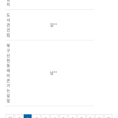
치
도
서
관
김**
건
립
북
구
신
천
동
레
남**
미
콘
가
는
길
앞