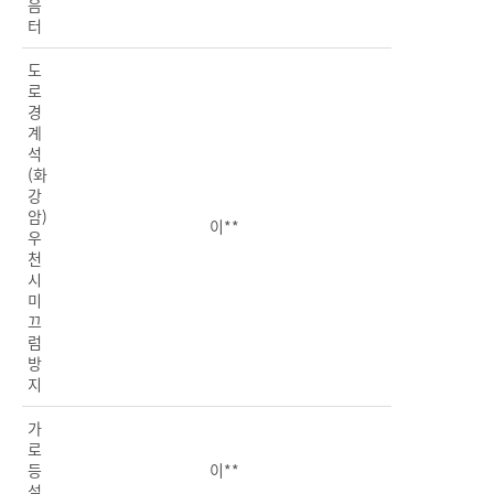
음
터
도
로
경
계
석
(화
강
암)
이**
우
천
시
미
끄
럼
방
지
가
로
등
이**
설