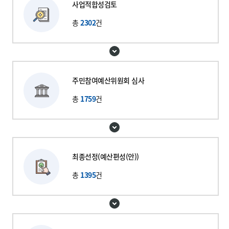
사업적합성
검토
총
2302
건
주민참여예산
위원회 심사
총
1759
건
최종선정
(예산편성(안))
총
1395
건