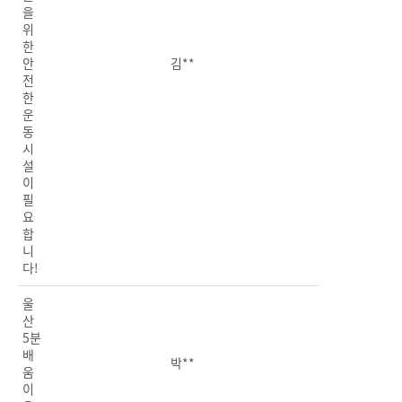
을
위
한
안
김**
전
한
운
동
시
설
이
필
요
합
니
다!
울
산
5분
배
박**
움
이