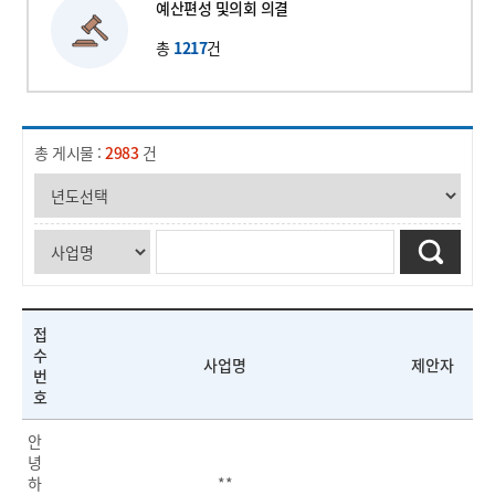
예산편성 및
의회 의결
총
1217
건
총 게시물 :
2983
건
접
수
사업명
제안자
번
호
안
녕
하
**