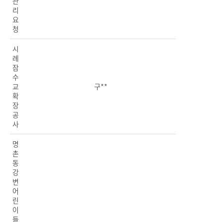
관
리
요
청
시
례
잠
수
교
구**
확
장
공
사
명
촌
동
강
변
어
린
이
들