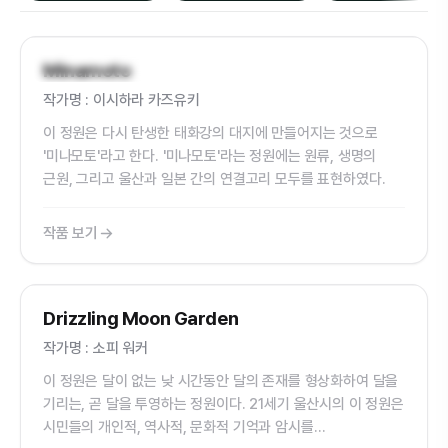
국내외 초청작가정원
Minamoto
작가명 : 이시하라 카즈유키
이 정원은 다시 탄생한 태화강의 대지에 만들어지는 것으로
'미나모토'라고 한다. '미나모토'라는 정원에는 원류, 생명의
근원, 그리고 울산과 일본 간의 연결고리 모두를 표현하였다.
작품 보기
국내외 초청작가정원
Drizzling Moon Garden
작가명 : 소피 워커
이 정원은 달이 없는 낮 시간동안 달의 존재를 형상화하여 달을
기리는, 곧 달을 투영하는 정원이다. 21세기 울산시의 이 정원은
시민들의 개인적, 역사적, 문화적 기억과 암시를