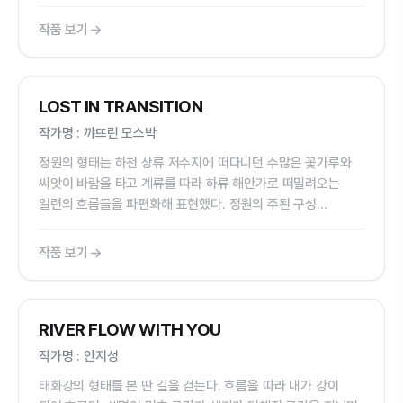
불러일으키고자 한다.
작품 보기
국내외 초청작가정원
LOST IN TRANSITION
작가명 : 꺄뜨린 모스박
정원의 형태는 하천 상류 저수지에 떠다니던 수많은 꽃가루와
씨앗이 바람을 타고 계류를 따라 하류 해안가로 떠밀려오는
일련의 흐름들을 파편화해 표현했다. 정원의 주된 구성
요소들은 하천의 격렬한 움직임 속에서 분산되는 꽃가루의
모습을 나타낸다.
작품 보기
국내외 초청작가정원
RIVER FLOW WITH YOU
작가명 : 안지성
태화강의 형태를 본 딴 길을 걷는다. 흐름을 따라 내가 강이