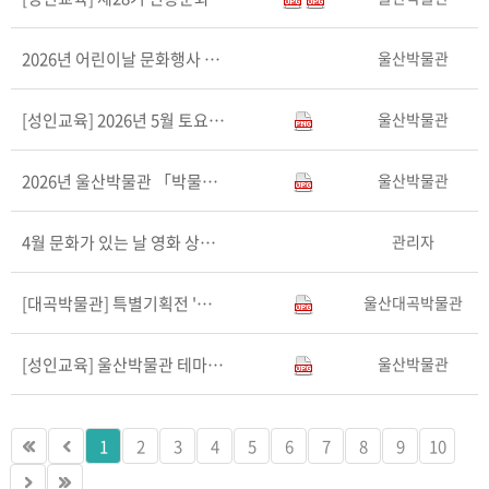
울산박물관
2026년 어린이날 문화행사 <기억을 잇다, 기록하는 ..
울산박물관
[성인교육] 2026년 5월 토요문화강좌 <역사 한 잔..
울산박물관
2026년 울산박물관 「박물관ㆍ미술관 주간」 행사 안내
관리자
4월 문화가 있는 날 영화 상영 안내(29일)
울산대곡박물관
[대곡박물관] 특별기획전 '반구대로 37.956㎞ - ..
울산박물관
[성인교육] 울산박물관 테마강좌 <옛 그림이 궁금한 당..
1
2
3
4
5
6
7
8
9
10