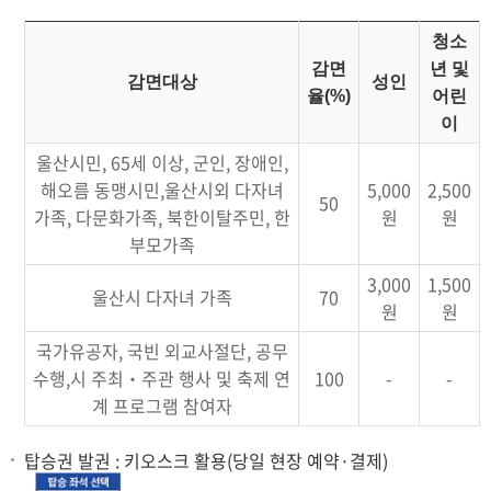
청소
감면
년 및
감면대상
성인
율(%)
어린
이
울산시민, 65세 이상, 군인, 장애인,
해오름 동맹시민,울산시외 다자녀
5,000
2,500
50
가족, 다문화가족, 북한이탈주민, 한
원
원
부모가족
3,000
1,500
울산시 다자녀 가족
70
원
원
국가유공자, 국빈 외교사절단, 공무
수행,시 주최‧주관 행사 및 축제 연
100
-
-
계 프로그램 참여자
탑승권 발권 : 키오스크 활용(당일 현장 예약·결제)