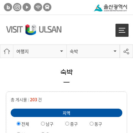
여행지
숙박
숙박
총 게시물 :
203
건
지역
전체
남구
중구
동구