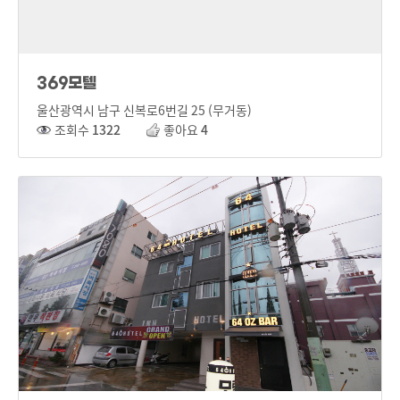
369모텔
울산광역시 남구 신복로6번길 25 (무거동)
조회수
1322
좋아요
4