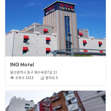
ING Motel
울산광역시 동구 해수욕장7길 23
조회수
1513
좋아요
3