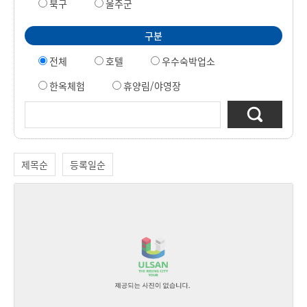
북구
울주군
구분
전체
호텔
우수숙박업소
한옥체험
휴양림/야영장
제목순
등록일순