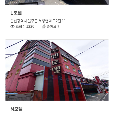
L모텔
울산광역시 울주군 서생면 깨목2길 11
조회수
1220
좋아요
7
N모텔