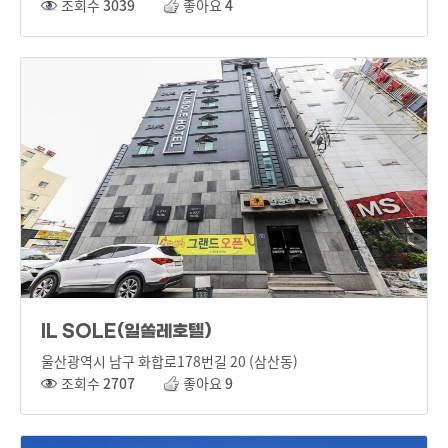
조회수
3039
좋아요
4
IL SOLE(일쏠레호텔)
울산광역시 남구 화합로178번길 20 (삼산동)
조회수
2707
좋아요
9