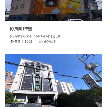
K(케이)모텔
울산광역시 울주군 온산읍 덕망로 10
조회수
1003
좋아요
6