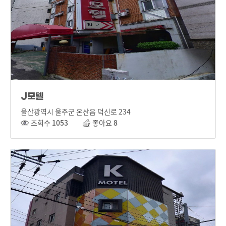
J모텔
울산광역시 울주군 온산읍 덕신로 234
조회수
1053
좋아요
8