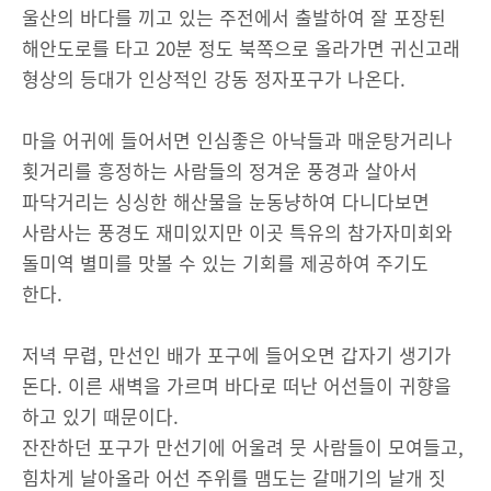
울산의 바다를 끼고 있는 주전에서 출발하여 잘 포장된
해안도로를 타고 20분 정도 북쪽으로 올라가면 귀신고래
형상의 등대가 인상적인 강동 정자포구가 나온다.
마을 어귀에 들어서면 인심좋은 아낙들과 매운탕거리나
횟거리를 흥정하는 사람들의 정겨운 풍경과 살아서
파닥거리는 싱싱한 해산물을 눈동냥하여 다니다보면
사람사는 풍경도 재미있지만 이곳 특유의 참가자미회와
돌미역 별미를 맛볼 수 있는 기회를 제공하여 주기도
한다.
저녁 무렵, 만선인 배가 포구에 들어오면 갑자기 생기가
돈다. 이른 새벽을 가르며 바다로 떠난 어선들이 귀향을
하고 있기 때문이다.
잔잔하던 포구가 만선기에 어울려 뭇 사람들이 모여들고,
힘차게 날아올라 어선 주위를 맴도는 갈매기의 날개 짓