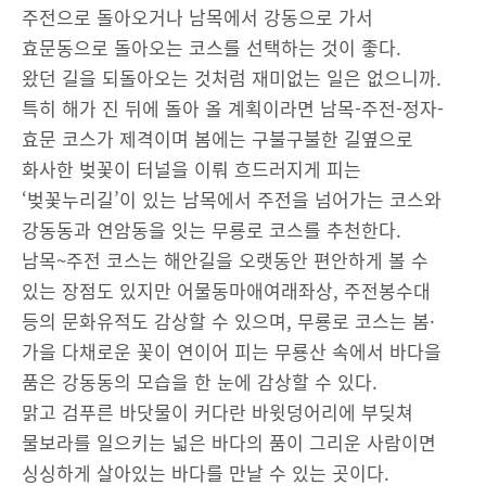
주전으로 돌아오거나 남목에서 강동으로 가서
효문동으로 돌아오는 코스를 선택하는 것이 좋다.
왔던 길을 되돌아오는 것처럼 재미없는 일은 없으니까.
특히 해가 진 뒤에 돌아 올 계획이라면 남목-주전-정자-
효문 코스가 제격이며 봄에는 구불구불한 길옆으로
화사한 벚꽃이 터널을 이뤄 흐드러지게 피는
‘벚꽃누리길’이 있는 남목에서 주전을 넘어가는 코스와
강동동과 연암동을 잇는 무룡로 코스를 추천한다.
남목~주전 코스는 해안길을 오랫동안 편안하게 볼 수
있는 장점도 있지만 어물동마애여래좌상, 주전봉수대
등의 문화유적도 감상할 수 있으며, 무룡로 코스는 봄·
가을 다채로운 꽃이 연이어 피는 무룡산 속에서 바다을
품은 강동동의 모습을 한 눈에 감상할 수 있다.
맑고 검푸른 바닷물이 커다란 바윗덩어리에 부딪쳐
물보라를 일으키는 넓은 바다의 품이 그리운 사람이면
싱싱하게 살아있는 바다를 만날 수 있는 곳이다.