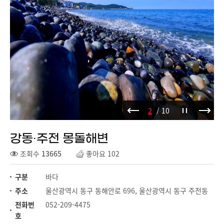
2
/ 10
강동·주전 몽돌해변
조회수
13665
좋아요 102
구분
바다
주소
울산광역시 동구 동해안로 696, 울산광역시 동구 주전동
전화번
052-209-4475
호