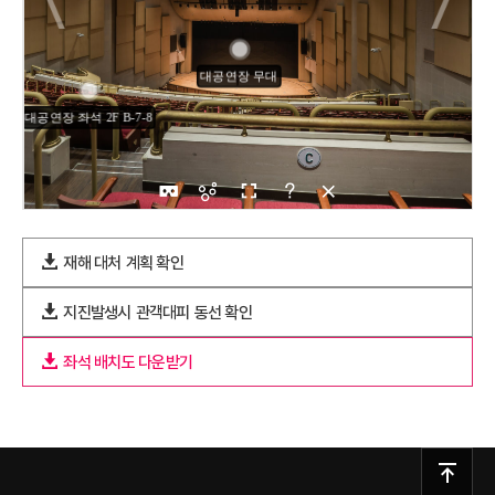
재해 대처
계획 확인
지진발생시
관객대피
동선 확인
좌석 배치도 다운받기