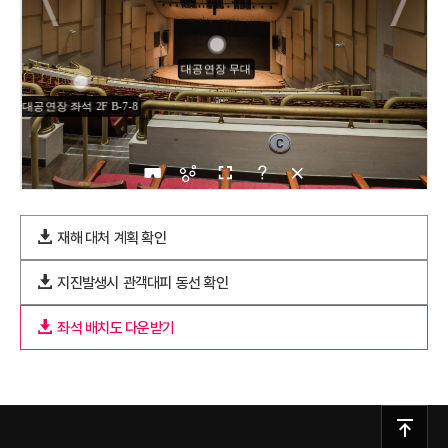
재해 대처
계획 확인
지진발생시
관객대피
동선 확인
좌석 배치도 다운받기