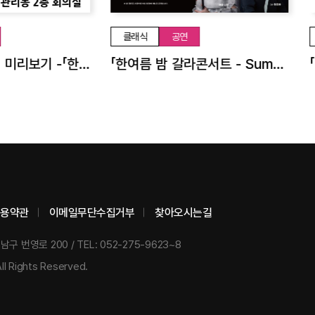
클래식
공연
박윤환의 클래식 미리보기 -「한여름 밤 갈라콘서트」편
「한여름 밤 갈라콘서트 - Summer Night Gala of Stars」
용약관
이메일무단수집거부
찾아오시는길
 남구 번영로 200
/
TEL: 052-275-9623~8
 Rights Reserved.