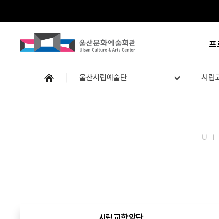
프
울산시립예술단
시립
U
시립교향악단