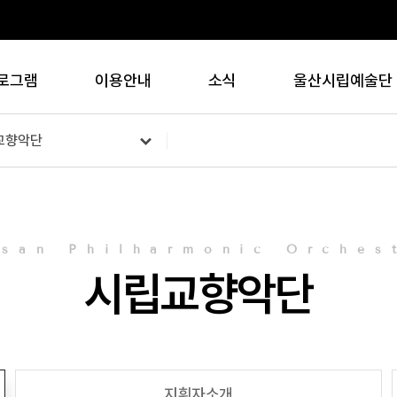
로그램
이용안내
소식
울산시립예술단
교향악단
lsan Philharmonic Orches
시립교향악단
지휘자소개