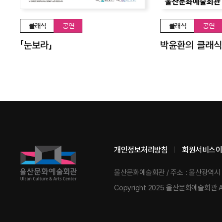
클래식
공연
클래식
공연
assical and the Romantic
「눈보라」
개인정보처리방침
회원서비스이
울산문화예술회관
/
주소 : 울산광역시
Copyright 2025 울산문화예술회관 All