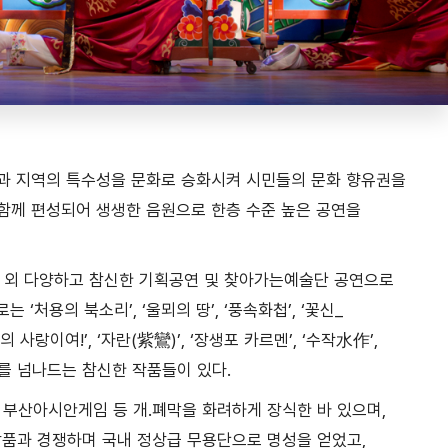
과 지역의 특수성을 문화로 승화시켜 시민들의 문화 향유권을
가 함께 편성되어 생생한 음원으로 한층 수준 높은 공연을
그 외 다양하고 참신한 기획공연 및 찾아가는예술단 공연으로
처용의 북소리’, ‘울뫼의 땅’, ‘풍속화첩’, ‘꽃신_
의 사랑이여!’, ‘자란(紫鸞)’, ‘장생포 카르멘’, ‘수작水作’,
대를 넘나드는 참신한 작품들이 있다.
부산아시안게임 등 개․폐막을 화려하게 장식한 바 있으며,
상품과 경쟁하며 국내 정상급 무용단으로 명성을 얻었고,