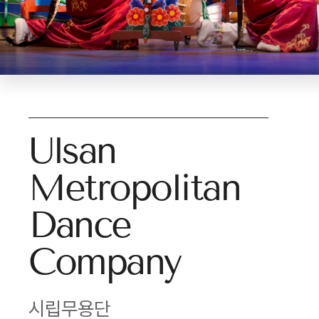
Ulsan
Metropolitan
Dance
Company
시립무용단