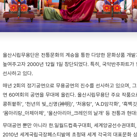
울산시립무용단은 전통문화의 계승을 통한 다양한 문화상품 개발
높여주고자 2000년 12월 1일 창단되었다. 특히, 국악반주파트
선사하고 있다.
매년 2회의 정기공연으로 무용공연의 진수를 선사하고 있으며, 
연 60여회의 공연을 무대에 올린다. 울산시립무용단 주요 작품으로는 ‘
콩쥐팥쥐’, ‘천년의 빛_신명(神明)’, ‘처용랑’, ‘A.D암각화’, ‘흑백깃
‘몸아리랑_아제아제’, ‘울산아리아_크레인의 날개’ 등 전통과 현
무대공연 뿐만 아니라 한․일월드컵축구대회, 세계양궁선수권대회, 
2010년 세계국립극장페스티발에 초청돼 세계 각국의 대표문화 