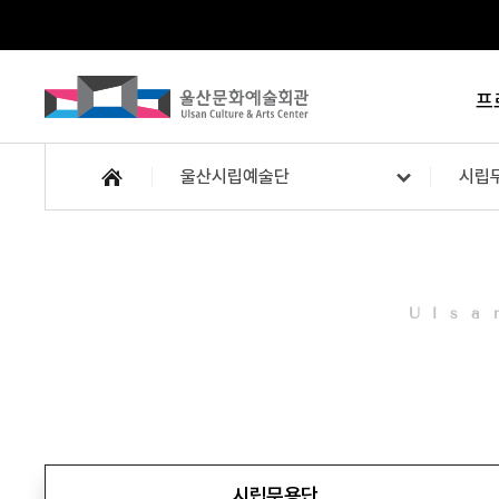
프
울산시립예술단
시립
Ulsa
시립무용단