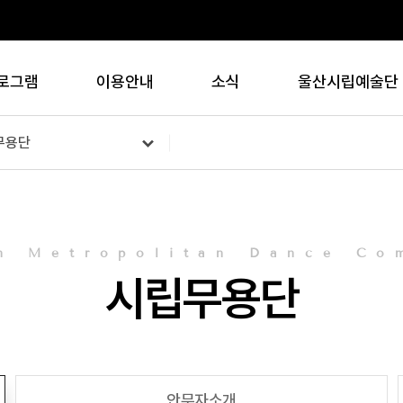
로그램
이용안내
소식
울산시립예술단
무용단
n Metropolitan Dance Co
시립무용단
안무자소개