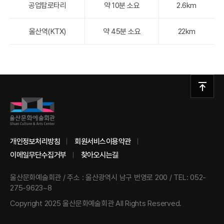
공업탑로타리
약 10분 소요
2.6km
울산역(KTX)
약 45분 소요
22km
개인정보처리방침
회원서비스이용약관
이메일무단수집거부
찾아오시는길
울산문화예술회관
/
주소 : 울산광역시 남구 번영로 200
/
TEL: 052-
275-9623~8
Copyright 2025 울산문화예술회관 All Rights Reserved.