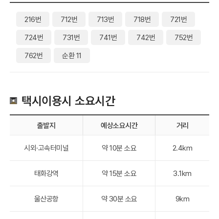
216번
712번
713번
718번
721번
724번
731번
741번
742번
752번
762번
순환 11
택시이용시 소요시간
출발지
예상소요시간
거리
시외·고속터미널
약 10분 소요
2.4km
태화강역
약 15분 소요
3.1km
울산공항
약 30분 소요
9km