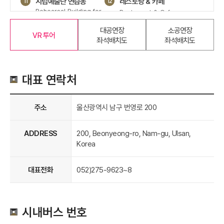
시립예술단 연습동
레스토랑 & 카페
11
12
Rehearsal Building for
Restaurant & Cafe
Municipal Orchestra /
Chorus
대공연장
소공연장
VR 투어
아트클래스
조각정원
13
14
좌석배치도
좌석배치도
Art Class
Sculpture Garden
대표 연락처
주소
울산광역시 남구 번영로 200
ADDRESS
200, Beonyeong-ro, Nam-gu, Ulsan,
Korea
대표전화
052)275-9623~8
시내버스 번호