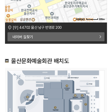
100m
[우] 44702 울산 남구 번영로 200
로드뷰
길찾기
지도 크게 보기
네이버 길찾기
주소
울산 남구 번영로 200
전화
052-275-9623
울산문화예술회관 배치도