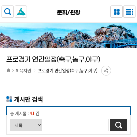
주요 메뉴로 건너뛰기
본문으로가기
문화/관광
프로경기 연간일정(축구,농구,야구)
체육지원
프로경기 연간일정(축구,농구,야구)
게시판 검색
총 게시물 :
41
건