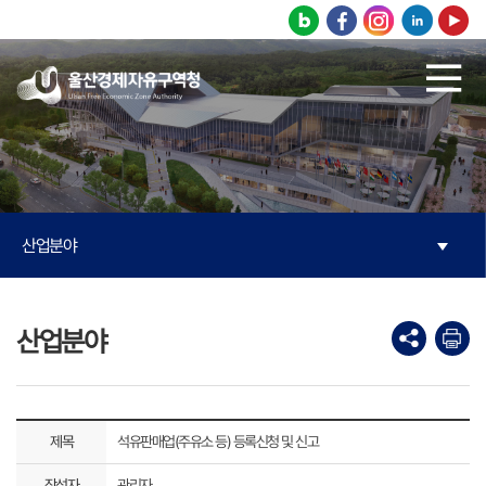
본문으로 바로가기
주메뉴 바로가기
산업분야
산업분야
제목
석유판매업(주유소 등) 등록신청 및 신고
작성자
관리자