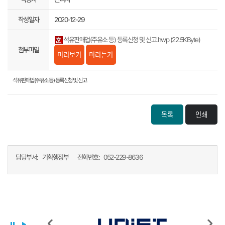
작성일자
2020-12-29
석유판매업(주유소 등) 등록신청 및 신고.hwp (22.5KByte)
첨부파일
미리보기
미리듣기
석유판매업(주유소 등) 등록신청 및 신고
목록
인쇄
담당부서:
기획행정부
전화번호:
052-229-8636