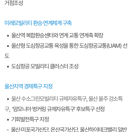
거점조성
미래모빌리티 환승·연계체계 구축
• 울산역 복합환승센터와 연계 교통 연계축 확장
• 울산형 도심항공교통 육성을 통한 도심항공교통(UAM) 선
도
• 도심항공 모빌리티 클러스터 조성
울산지역 경제특구 지정
•
울산 수소그린모빌리티 규제자유특구
,
울산 울주 강소특
구
, '암모니아 벙커링 규제자유특구' 후보특구 선정
• 기회발전특구 지정
- 울산·미포국가산단, 온산국가산단, 울산하이테크밸리 일반