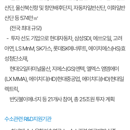
산단, 울산북신항 및 항만배후단지, 자동차일반산단, 이화일반
산단 등 574만㎡
(전국 최대 규모)
- 투자 선도 기업으로 현대자동차, 삼성SDI, 에쓰오일, 고려
아연, LS MnM, SK가스, 롯데SK에너루트, 에이치에스(HS)효
성첨단소재,
현대오일터미널울산, 지에스(GS)엔텍, 엘엑스 엠엠에이
(LX MMA), 에이치디(HD)현대중공업, 에이치디(HD)현대일
렉트릭,
반딧불이에너지 등 21개사 참여, 총 25조원 투자 계획
수소관련 R&D지원기관