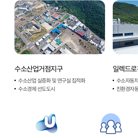
수소산업거점지구
일렉드로
수소산업 실증화 및 연구실 집적화
수소자동차
수소경제 선도도시
친환경자동