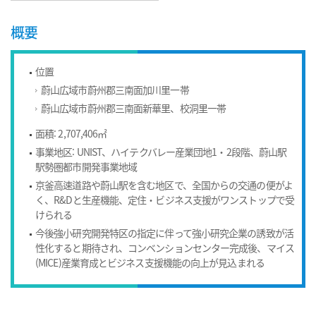
概要
位置
蔚山広域市蔚州郡三南面加川里一帯
蔚山広域市蔚州郡三南面新華里、校洞里一帯
面積: 2,707,406㎡
事業地区: UNIST、ハイテクバレー産業団地1・2段階、蔚山駅
駅勢圏都市開発事業地域
京釜高速道路や蔚山駅を含む地区で、全国からの交通の便がよ
く、R&Dと生産機能、定住・ビジネス支援がワンストップで受
けられる
今後強小研究開発特区の指定に伴って強小研究企業の誘致が活
性化すると期待され、コンベンションセンター完成後、マイス
(MICE)産業育成とビジネス支援機能の向上が見込まれる