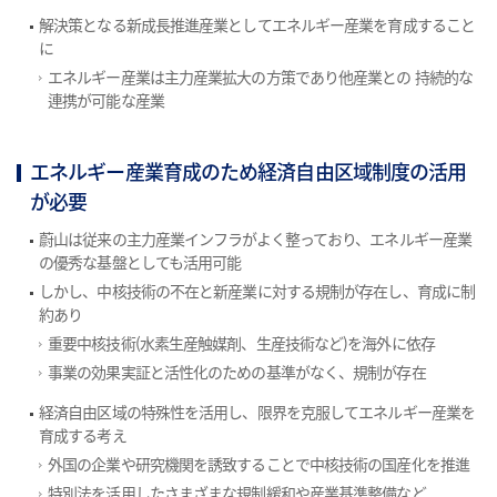
解決策となる新成長推進産業としてエネルギー産業を育成すること
に
エネルギー産業は主力産業拡大の方策であり他産業との 持続的な
連携が可能な産業
エネルギー産業育成のため経済自由区域制度の活用
が必要
蔚山は従来の主力産業インフラがよく整っており、エネルギー産業
の優秀な基盤としても活用可能
しかし、中核技術の不在と新産業に対する規制が存在し、育成に制
約あり
重要中核技術(水素生産触媒剤、生産技術など)を海外に依存
事業の効果実証と活性化のための基準がなく、規制が存在
経済自由区域の特殊性を活用し、限界を克服してエネルギー産業を
育成する考え
外国の企業や研究機関を誘致することで中核技術の国産化を推進
特別法を活用したさまざまな規制緩和や産業基準整備など