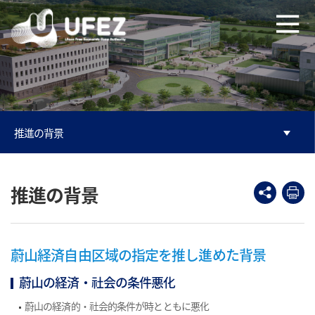
본문으로 바로가기
주메뉴 바로가기
推進の背景
推進の背景
蔚山経済自由区域の指定を推し進めた背景
蔚山の経済・社会の条件悪化
蔚山の経済的・社会的条件が時とともに悪化