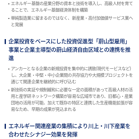
エネルギー基盤の産業分野の資本と技術を導入し、高級人材を育て
ることで、エネルギー基盤経済体制を構築
単純製造業に留まるのではなく、新産業・高付加価値サービス業へ
と発展
企業投資をベースにした投資促進型「蔚山型雇用」
事業と企業主導型の蔚山経済自由区域との連携を推
進
アンカーとなる企業の新規投資を集中的に誘致(現代モービスなど)
し、大企業・中堅・中小企業間の共存協力や大規模プロジェクトを
通じて関連企業を継続的に呼び込む
新技術の実証や規制緩和に必要な一定の面積があって高級人材の活
用と産学研ネットワーク構築が容易な広域市であり、旧都心・産業
団地の活用が可能、加えて既存の特区と連携した生産機能拡張が容
易なため、早期の成果が見込まれる
エネルギー関連産業の集積により川上・川下産業を
合わせたシナジー効果を発揮