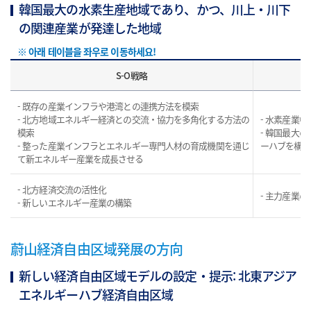
韓国最大の水素生産地域であり、かつ、川上・川下
の関連産業が発達した地域
S-O戦略
- 既存の産業インフラや港湾との連携方法を模索
- 北方地域エネルギー経済との交流・協力を多角化する方法の
- 水素産業
模索
- 韓国最大
- 整った産業インフラとエネルギー専門人材の育成機関を通じ
ーハブを構築
て新エネルギー産業を成長させる
- 北方経済交流の活性化
- 主力産業
- 新しいエネルギー産業の構築
蔚山経済自由区域発展の方向
新しい経済自由区域モデルの設定・提示: 北東アジア
エネルギーハブ経済自由区域