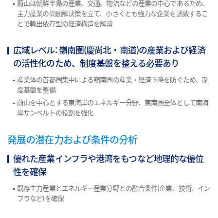
蔚山は朝鮮半島の産業、交通、物流などの産業の中心であるため、
主力産業の問題解決策を立て、小さくとも強力な企業を誘致するこ
とで輸出依存型の経済構造を解消
広域レベル: 嶺南圏(慶尚北・南道)の産業および経済
の活性化のため、制度基盤を整える必要あり
産業体の首都圏集中による嶺南圏の産業・経済下降を防ぐため、制
度基盤を整備
蔚山を中心とする東海岸のエネルギー分野、東南圏全体として南海
岸サンベルトの役割を強化
発展の潜在力および条件の分析
優れた産業インフラや港湾をもつなど地理的な優位
性を確保
既存主力産業とエネルギー産業分野との融合条件(企業、技術、イン
フラなど)を確保