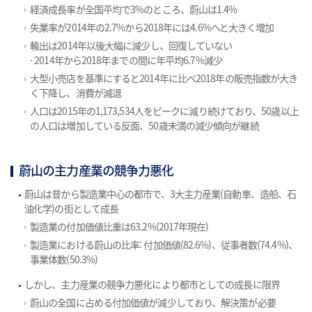
経済成長率が全国平均で3%のところ、蔚山は1.4%
失業率が2014年の2.7%から2018年には4.6%へと大きく増加
輸出は2014年以後大幅に減少し、回復していない
· 2014年から2018年までの間に年平均6.7%減少
大型小売店を基準にすると2014年に比べ2018年の販売指数が大き
く下降し、消費が減退
人口は2015年の1,173,534人をピークに減り続けており、50歳以上
の人口は増加している反面、50歳未満の減少傾向が継続
蔚山の主力産業の競争力悪化
蔚山は昔から製造業中心の都市で、3大主力産業(自動車、造船、石
油化学)の街として成長
製造業の付加価値比重は63.2%(2017年現在)
製造業における蔚山の比率: 付加価値(82.6%)、従事者数(74.4%)、
事業体数(50.3%)
しかし、主力産業の競争力悪化により都市としての成長に限界
蔚山の全国に占める付加価値が減少しており、解決策が必要