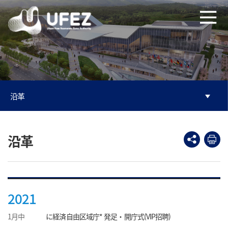
본문으로 바로가기
주메뉴 바로가기
沿革
沿革
2021
1月中
に経済自由区域庁* 発足・開庁式(VIP招聘)