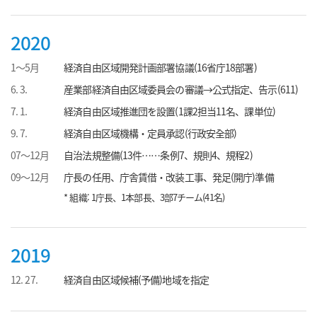
2020
1～5月
経済自由区域開発計画部署協議(16省庁18部署)
6. 3.
産業部経済自由区域委員会の審議→公式指定、告示(611)
7. 1.
経済自由区域推進団を設置(1課2担当11名、課単位)
9. 7.
経済自由区域機構・定員承認(行政安全部)
07～12月
自治法規整備(13件……条例7、規則4、規程2)
09～12月
庁長の任用、庁舎賃借・改装工事、発足(開庁)準備
* 組織: 1庁長、1本部長、3部7チーム(41名)
2019
12. 27.
経済自由区域候補(予備)地域を指定