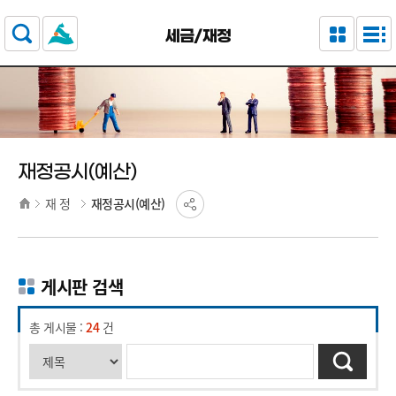
주요 메뉴로 건너뛰기
본문으로가기
세금/재정
재정공시(예산)
재 정
재정공시(예산)
게시판 검색
총 게시물 :
24
건