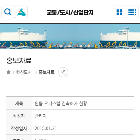
주요 메뉴로 건너뛰기
본문으로가기
교통/도시/산업단지
홍보자료
혁신도시
홍보자료
제목
원룸 오피스텔 건축허가 현황
작성자
관리자
작성일자
2015.01.21