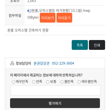
조회수
1,063
원룸,오피스텔등 허가현황('15.1월).hwp
첨부파일
(0Byte)
미리보기
미리듣기
원룸 오피스텔 건축허가 현황
목록
인쇄
정보담당자
분권담당관
052-229-3604
이 페이지에서 제공하는 정보에 대하여 만족하십니까?
매우만족
만족
보통
불만족
매우불만족
평가하기