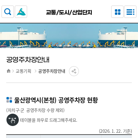
주요 메뉴로 건너뛰기
본문으로가기
교통/도시/산업단지
공영주차장안내
교통기획
공영주차장안내
울산광역시(본청) 공영주차장 현황
(자치구·군 공영주차장 수량 제외)
테이블을 좌우로 드래그해주세요.
(2026. 1. 22. 기준)