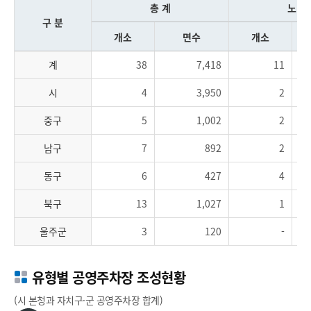
총 계
노 상
구 분
개소
면수
개소
계
38
7,418
11
시
4
3,950
2
중구
5
1,002
2
남구
7
892
2
동구
6
427
4
북구
13
1,027
1
울주군
3
120
-
유형별 공영주차장 조성현황
(시 본청과 자치구·군 공영주차장 합계)