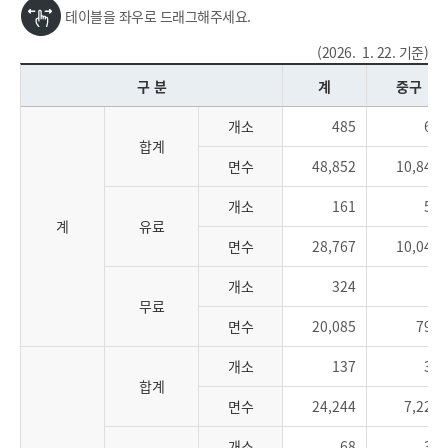
테이블을 좌우로 드래그해주세요.
(2026. 1. 22. 기준)
구 분
계
중구
개소
485
64
합계
면수
48,852
10,846
개소
161
56
계
유료
면수
28,767
10,047
개소
324
8
무료
면수
20,085
799
개소
137
36
합계
면수
24,244
7,226
개소
68
34