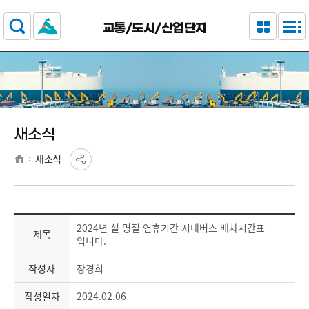
주요 메뉴로 건너뛰기
본문으로가기
교통/도시/산업단지
새소식
새소식
2024년 설 명절 연휴기간 시내버스 배차시간표
제목
입니다.
작성자
장경희
작성일자
2024.02.06