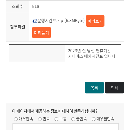
조회수
818
운행시간표.zip (6.3MByte)
미리보기
첨부파일
미리듣기
2023년 설 명절 연휴기간
시내버스 배차시간표 입니다.
목록
인쇄
이 페이지에서 제공하는 정보에 대하여 만족하십니까?
매우만족
만족
보통
불만족
매우불만족