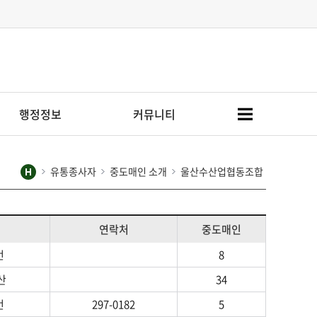
행정정보
커뮤니티
민원안내
공지사항
유통종사자
중도매인 소개
울산수산업협동조합
민원신청
사진갤러리
농수산물 구입요령 및
공개자료
피해보상
연락처
중도매인
번
8
행정처분
산
34
과징금 부과기준
번
297-0182
5
위반행위별 과태료 부