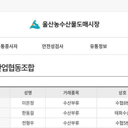
유통종사자
안전성검사
유통정보
법인소개
검사방법 및 체계
전자경매내역
산업협동조합
원예농업협동조합
검사결과
거래가격정보
중앙청과시장(주)
일일경락가격
성명
거래품목
상호
수산업협동조합
월별거래내역
중앙수산시장(주)
이은정
수산부류
수협8
기준대비 물가동향
건해산물시장(주)
한동걸
수산부류
태화수
반입물량정보
전형우
수산부류
수협5
인 소개
주간 품목별 반입물량