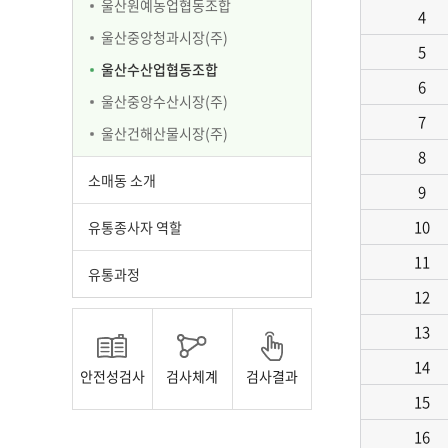
울산원예농업협동조합
4
울산
울산중앙청과시장(주)
5
울산
울산수산업협동조합
울산
6
울산중앙수산시장(주)
울산
7
울산건해산물시장(주)
울산
8
소매동 소개
9
소매동
10
유통종사자 역할
유통종
11
유통
유통과정
12
13
14
안전성검사
검사체계
검사결과
15
16