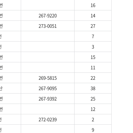
과기준 (제38조 관련)
번
16
위반행위별 처분기준
번
267-9220
14
농안법에 의한 벌칙
번
273-0051
27
번
관련법령
7
번
관련법령 및 조례
3
번
15
번
11
번
269-5815
22
산
267-9095
38
번
267-9392
25
번
12
번
272-0239
2
번
9