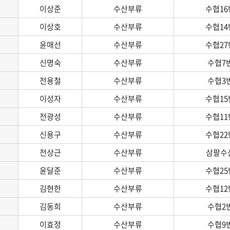
이상준
수산부류
수협16
원예농업협동조합
전년동기 품목별 반입
이상호
수산부류
수협14
중앙청과시장(주)
물량
수산업협동조합
윤매선
수산부류
품목별 거래물량
수협27
중앙수산시장(주)
법인별 거래실적
신명숙
수산부류
수협7
건해산물시장(주)
전용철
수산부류
수협3
출하지별 거래정보
이성자
수산부류
수협15
 소개
경매정보
전광성
수산부류
수협11
사자 역할
신용구
수산부류
수협22
과정
전상근
수산부류
삼팔수
윤달준
수산부류
수협25
김현한
수산부류
수협12
김동희
수산부류
수협2
이효정
수산부류
수협9