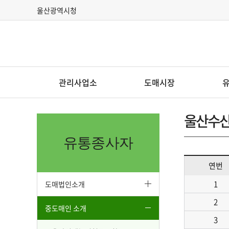
울산광역시청
관리사업소
도매시장
인사말
시장소개
도매
울산수
울산
조직도
거래방법
유통종사자
울산
관리운영
거래품목
연번
울산
행정서비스 헌장
울산
1
도매법인소개
찾아오시는 길
울산
2
중도매인 소개
휴업일 및 영업시간
3
중도매
안내