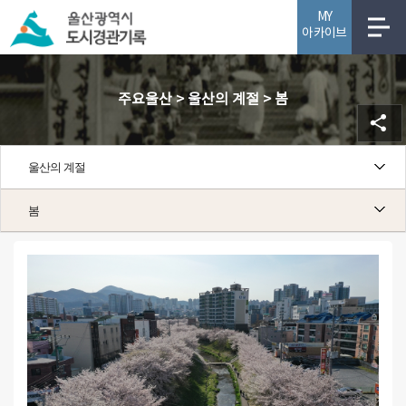
MY
아카이브
사업소개
주요울산 > 울산의 계절 > 봄
울산의 계절
무거천의 봄 전경
봄