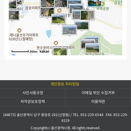
250m
개인정보 처리방침
사진사용규정
이메일 무단 수집거부
저작권보호정책
이용약관
(44675) 울산광역시 남구 중앙로 201(신정동)
/
TEL. 052-229-6544
FAX. 052-229-
6529
Copyright⒞ 울산광역시청. All rights reserved.