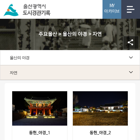
MY
아카이브
사업소개
주요울산 > 울산의 야경 > 자연
울산의 야경
자연
자연
동헌_야경_1
동헌_야경_2