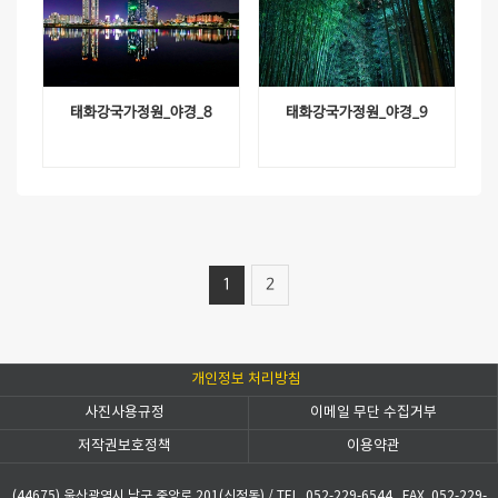
태화강국가정원_야경_8
태화강국가정원_야경_9
1
2
개인정보 처리방침
사진사용규정
이메일 무단 수집거부
저작권보호정책
이용약관
(44675) 울산광역시 남구 중앙로 201(신정동)
/
TEL. 052-229-6544
FAX. 052-229-