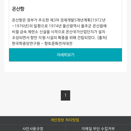
온산항
온산항은 정부가 주도한 제3차 경제개발5개년계획[1972년
~1976년]의 일환으로 1974년 울산광역시 울주군 온산읍에
비철 금속 제련소 신설을 시작으로 온산국가산업단지가 설치·
조성되면서 항만 지원 시설의 확충을 위해 건립되었다. [출처]
한국학중앙연구원 - 향토문화전자대전
자세히보기
1
개인정보 처리방침
사진사용규정
이메일 무단 수집거부