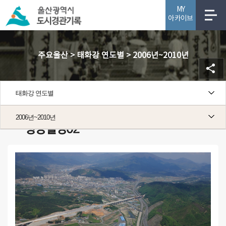
MY
아카이브
사업소개
주요울산 > 태화강 연도별 > 2006년~2010년
태화강 연도별
경부고속철울산역사 건설 공사
2006년~2010년
항공촬영02