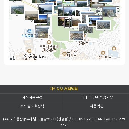
250m
개인정보 처리방침
사진사용규정
이메일 무단 수집거부
저작권보호정책
이용약관
(44675) 울산광역시 남구 중앙로 201(신정동)
/
TEL. 052-229-6544
FAX. 052-229-
6529