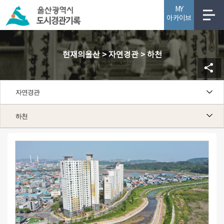
MY
아카이브
사업소개
현재의울산 > 자연경관 > 하천
자연경관
하천
하천