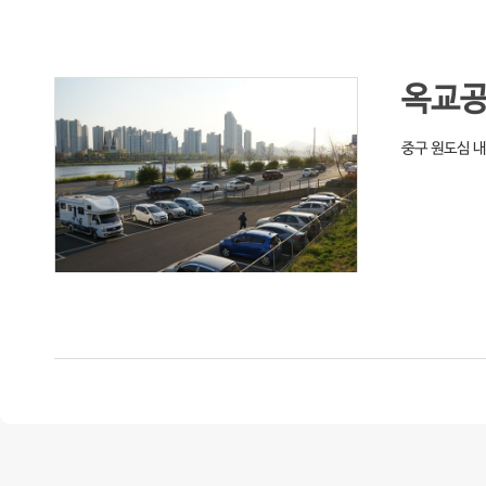
옥교
중구 원도심 