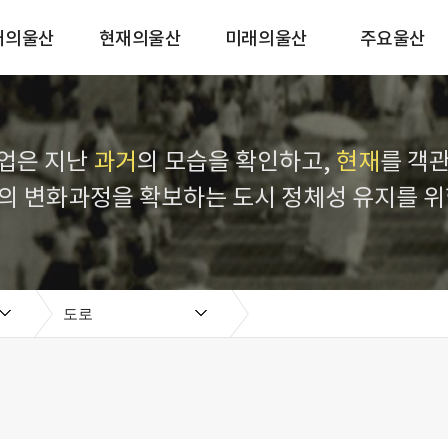
거의울산
현재의울산
미래의울산
주요울산
업은 지난
과거
의 모습을 확인하고,
현재
를 객
의 변화과정을 확보하는 도시 정체성 유지를 위
도로