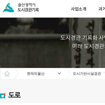
사업소개
과
도시경관 기록화 사
미래 도시경관
현재의울산
도시기반시설경관
도로