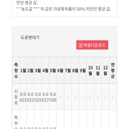
만인 평균 값.
* "농도값 **" 의 값은 자료획득률이 50% 미만인 평균 값.
도로변대기
엑셀다운로드
측
연
10
11
12
정
1월
2월
3월
4월
5월
6월
7월
8월
9월
평
월
월
월
소
균
신
0.0
0.0
0.0
0.0
0.0
정
-
-
-
-
-
-
-
-
023
022
025
027
030
로
북
부
순
0.0
0.0
0.0
0.0
0.0