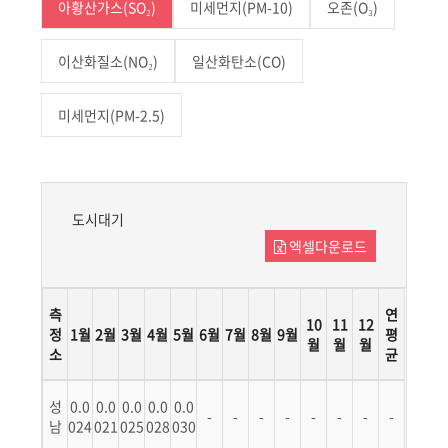
아황산가스(SO₂)
미세먼지(PM-10)
오존(O₃)
이산화질소(NO₂)
일산화탄소(CO)
미세먼지(PM-2.5)
도시대기
엑셀다운로드
측
연
10
11
12
정
1월
2월
3월
4월
5월
6월
7월
8월
9월
평
월
월
월
소
균
성
0.0
0.0
0.0
0.0
0.0
-
-
-
-
-
-
-
-
남
024
021
025
028
030