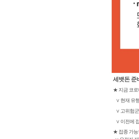
세뱃돈 준
★
지금 코로
∨
현재 유
∨
고위험군
∨
이전에 
★
접종 가능