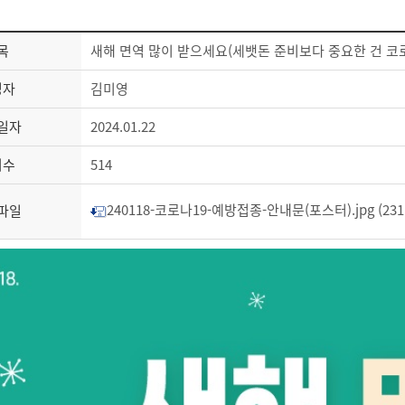
목
새해 면역 많이 받으세요(세뱃돈 준비보다 중요한 건 코
성자
김미영
일자
2024.01.22
회수
514
240118-코로나19-예방접종-안내문(포스터).jpg (231.
파일