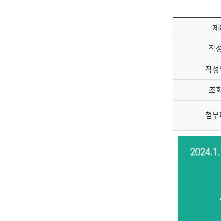
제
작
작성
조
첨부