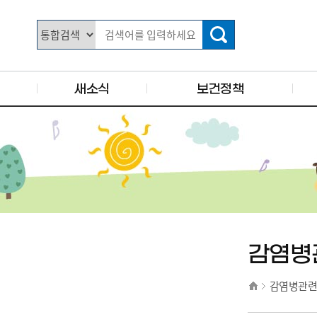
주요 메뉴로 건너뛰기
본문으로가기
새소식
보건정책
감염병
감염병관련