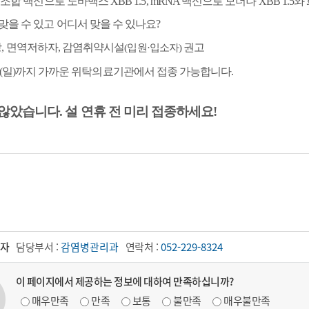
재조합 백신으로 노바백스
XBB 1.5, mRNA
백신으로 모더나
XBB 1.5
와
맞을 수 있고 어디서 맞을 수 있나요
?
상
,
면역저하자
,
감염취약시설
권고
(
입원
·
입소자
)
(
일
)
까지 가까운 위탁의료기관에서 접종 가능합니다
.
 않았습니다
.
설 연휴 전 미리 접종하세요
!
자
담당부서 :
감염병관리과
연락처 :
052-229-8324
이 페이지에서 제공하는 정보에 대하여 만족하십니까?
매우만족
만족
보통
불만족
매우불만족