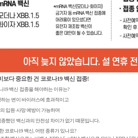
비보다 중요한 건 코로나
19
백신 접종
!
나
19
백신 접종을 해야하는 이유는
?
행하는 변이 바이러스에 효과적이고
의 입원
·
사망 예방이 가능하며
접종했던 백신과의 안전성 차이가 없기 떄문입니다
.
한 코로나
19
백신
,
어떤 종류가 있나요?