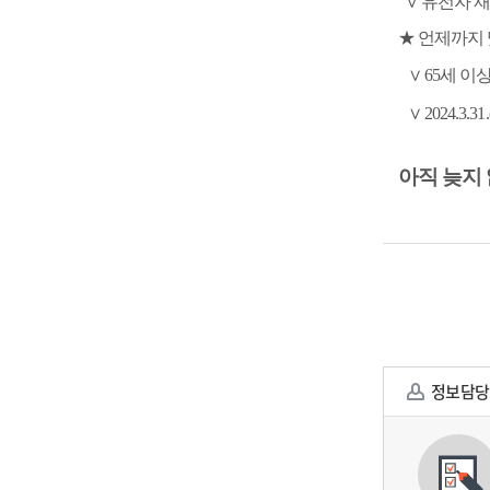
∨
유전자 
★
언제까지 
∨
65
세 이
∨
2024.3.31.
아직 늦지
정보담당