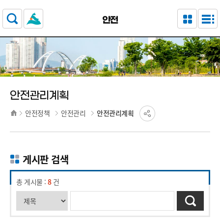
주요 메뉴로 건너뛰기
본문으로가기
안전
안전관리계획
안전정책
안전관리
안전관리계획
게시판 검색
총 게시물 :
8
건