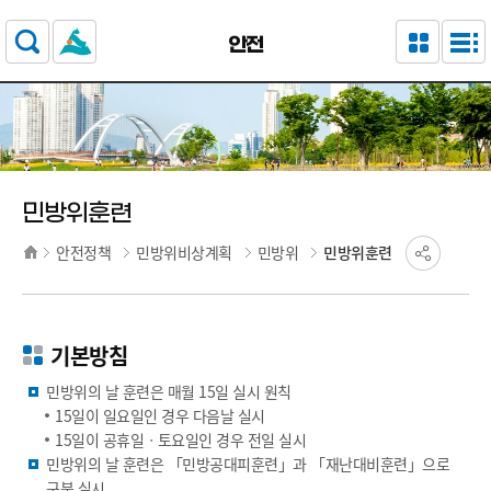
주요 메뉴로 건너뛰기
본문으로가기
안전
민방위훈련
안전정책
민방위비상계획
민방위
민방위훈련
기본방침
민방위의 날 훈련은 매월 15일 실시 원칙
15일이 일요일인 경우 다음날 실시
15일이 공휴일ㆍ토요일인 경우 전일 실시
민방위의 날 훈련은 「민방공대피훈련」과 「재난대비훈련」으로
구분 실시