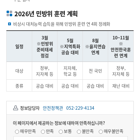
2026년 민방위 훈련 계획
비상시 대처능력 습득을 위해 민방위 훈련 연 4회 정례화
3월
10~11월
5월
8월
※민방위
※
일정
※지역특화
※을지연습
준비태세
안전한국훈
공습 대비
연계
점검
련 연계
정부,
지자체,
정부,
대상
전 국민
지자체 등
학교 등
지자체 등
종류
공습 대비
공습 대비
공습 대비
재난 대비
정보담당자
안전정책관
052-229-4134
이 페이지에서 제공하는 정보에 대하여 만족하십니까?
매우만족
만족
보통
불만족
매우불만족