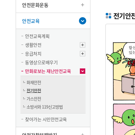
안전문화운동
전기안전
안전교육
안전교육계획
생활안전
응급처치
동영상으로배우기
만화로보는 재난안전교육
화재안전
전기안전
가스안전
소방서와 119신고방법
찾아가는 시민안전교육