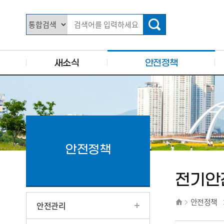
주요 메뉴로 건너뛰기
본문으로가기
새소식
안전정책
안전정책
전기안
안전정책
안전관리