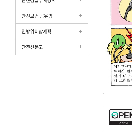
안전감찰부패방지
안전보건 공유방
민방위비상계획
안전신문고