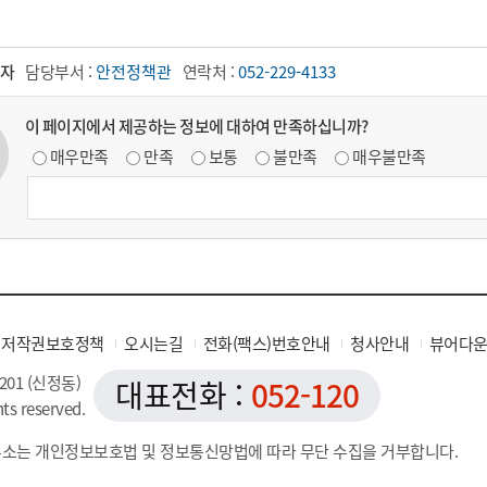
자
담당부서 :
안전정책관
연락처 :
052-229-4133
이 페이지에서 제공하는 정보에 대하여 만족하십니까?
매우만족
만족
보통
불만족
매우불만족
저작권보호정책
오시는길
전화(팩스)번호안내
청사안내
뷰어다
201 (신정동)
대표전화 :
052-120
hts reserved.
소는 개인정보보호법 및 정보통신망법에 따라 무단 수집을 거부합니다.