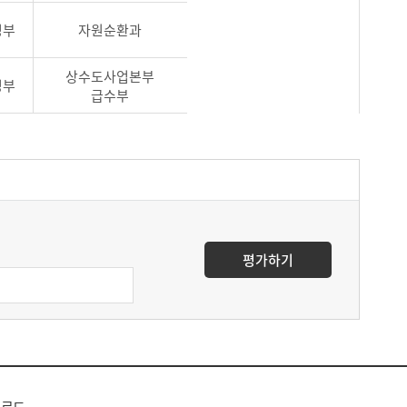
경부
자원순환과
상수도사업본부
경부
급수부
평가하기