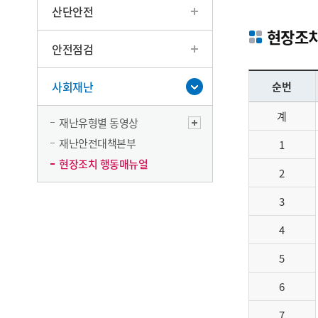
산단안전
현장조치
안전점검
사회재난
순번
계
재난유형별 동영상
재난안전대책본부
1
현장조치 행동매뉴얼
2
3
4
5
6
7