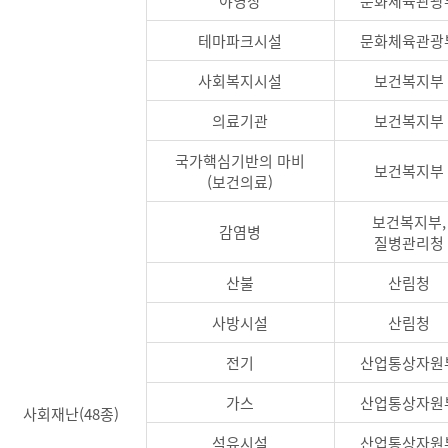
야영장
문화체육관광
테마파크시설
문화체육관광
사회복지시설
보건복지부
의료기관
보건복지부
국가핵심기반의 마비
보건복지부
(보건의료)
보건복지부,
감염병
질병관리청
산불
산림청
사방시설
산림청
전기
산업통상자원
가스
산업통상자원
사회재난(48종)
석유시설
산업통상자원