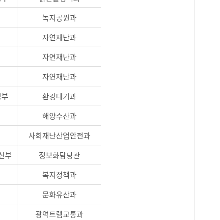
녹지공원과
자연재난과
자연재난과
자연재난과
경부
환경대기과
해양수산과
사회재난산업안전과
신부
정보화담당관
복지정책과
문화유산과
광역트램교통과