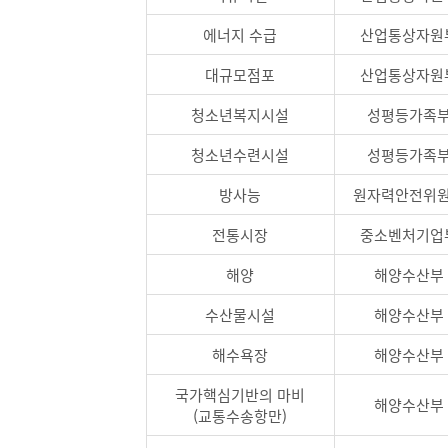
에너지 수급
산업통상자원
대규모점포
산업통상자원
청소년복지시설
성평등가족
청소년수련시설
성평등가족
방사능
원자력안전위
전통시장
중소벤처기업
해양
해양수산부
수산물시설
해양수산부
해수욕장
해양수산부
국가핵심기반의 마비
해양수산부
(교통수송항만)