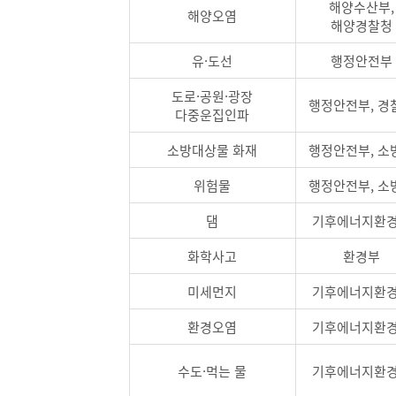
해양수산부,
해양오염
해양경찰청
유·도선
행정안전부
도로·공원·광장
행정안전부, 경
다중운집인파
소방대상물 화재
행정안전부, 소
위험물
행정안전부, 소
댐
기후에너지환
화학사고
환경부
미세먼지
기후에너지환
환경오염
기후에너지환
수도·먹는 물
기후에너지환