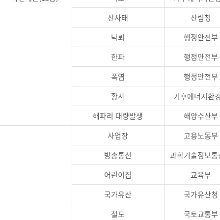
산사태
산림청
낙뢰
행정안전부
한파
행정안전부
폭염
행정안전부
황사
기후에너지환
해파리 대량발생
해양수산부
사업장
고용노동부
방송통신
과학기술정보통
어린이집
교육부
국가유산
국가유산청
철도
국토교통부