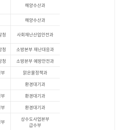
해양수산과
해양수산과
찰청
사회재난산업안전과
방청
소방본부 재난대응과
방청
소방본부 예방안전과
경부
맑은물정책과
환경대기과
경부
환경대기과
경부
환경대기과
상수도사업본부
경부
급수부