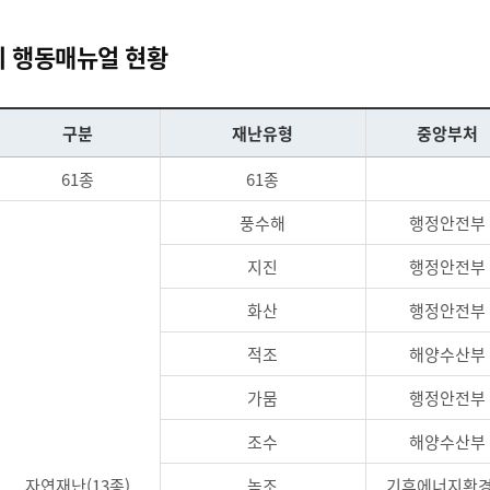
 행동매뉴얼 현황
구분
재난유형
중앙부처
61종
61종
풍수해
행정안전부
지진
행정안전부
화산
행정안전부
적조
해양수산부
가뭄
행정안전부
조수
해양수산부
자연재난(13종)
녹조
기후에너지환