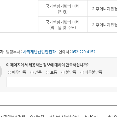
국가핵심기반의 마비
기후에너지환
(환경)
국가핵심기반의 마비
기후에너지환
(먹는물 및 수도)
자
담당부서 :
사회재난산업안전과
연락처 :
052-229-4152
이 페이지에서 제공하는 정보에 대하여 만족하십니까?
매우만족
만족
보통
불만족
매우불만족