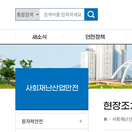
주요 메뉴로 건너뛰기
본문으로가기
새소식
안전정책
사회재난산업안전
현장조
사회재난
원자력안전