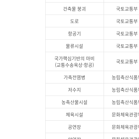
건축물 붕괴
국토교통부
도로
국토교통부
항공기
국토교통부
물류시설
국토교통부
국가핵심기반의 마비
국토교통부
(교통수송육상·항공)
가축전염병
농림축산식품
저수지
농림축산식품
농축산물시설
농림축산식품
체육시설
문화체육관광
공연장
문화체육관광