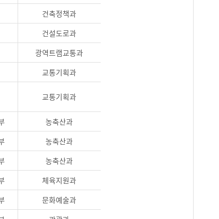
건축정책과
건설도로과
광역트램교통과
교통기획과
교통기획과
부
농축산과
부
농축산과
부
농축산과
부
체육지원과
부
문화예술과