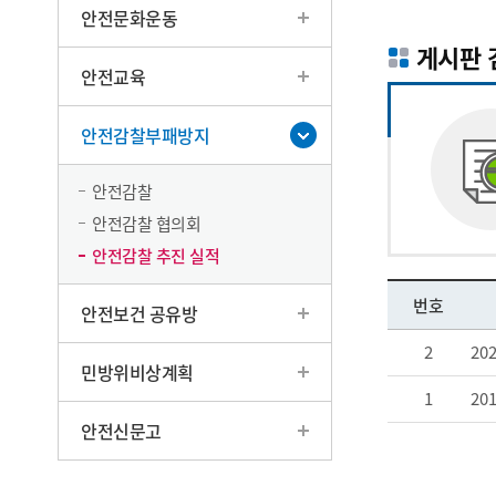
안전문화운동
게시판 
안전교육
안전감찰부패방지
안전감찰
안전감찰 협의회
안전감찰 추진 실적
번호
안전보건 공유방
2
20
민방위비상계획
1
20
안전신문고