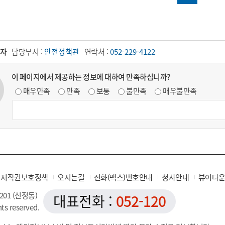
자
담당부서 :
안전정책관
연락처 :
052-229-4122
이 페이지에서 제공하는 정보에 대하여 만족하십니까?
매우만족
만족
보통
불만족
매우불만족
저작권보호정책
오시는길
전화(팩스)번호안내
청사안내
뷰어다
201 (신정동)
대표전화 :
052-120
hts reserved.