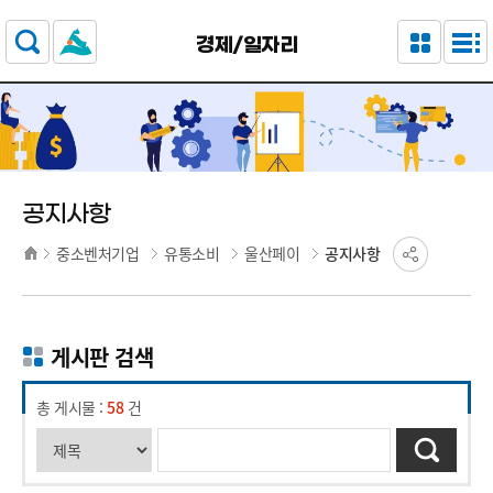
주요 메뉴로 건너뛰기
본문으로가기
경제/일자리
공지사항
중소벤처기업
유통소비
울산페이
공지사항
게시판 검색
총 게시물 :
58
건