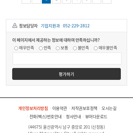
정보담당자
기업지원과
052-229-2812
이 페이지에서 제공하는 정보에 대하여 만족하십니까?
매우만족
만족
보통
불만족
매우불만족
평가하기
개인정보처리방침
이용약관
저작권보호정책
오시는길
전화(팩스)번호안내
청사안내
뷰어다운로드
(44675) 울산광역시 남구 중앙로 201 (신정동)