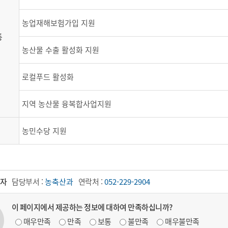
농업재해보험가입 지원
통
농산물 수출 활성화 지원
로컬푸드 활성화
지역 농산물 융복합사업지원
농민수당 지원
자
담당부서 :
농축산과
연락처 :
052-229-2904
이 페이지에서 제공하는 정보에 대하여 만족하십니까?
매우만족
만족
보통
불만족
매우불만족