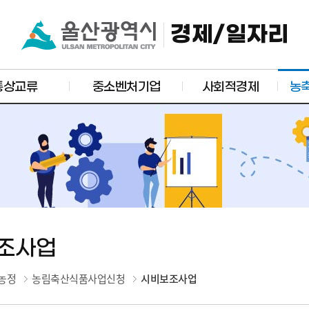
경제/일자리
통상교류
중소벤처기업
사회적경제
농
조사업
농정
농림축산식품사업신청
시비보조사업