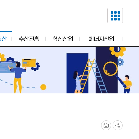
축산
수산진흥
혁신산업
에너지산업