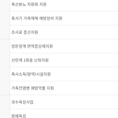
축산분뇨 자원화 지원
혹서기 가축재해 예방장비 지원
조사료 증산지원
양돈양계 면역증강제지원
산란계 1회용 난좌지원
축사소독(방역)시설지원
가축전염병 예방약품 지원
과수육성사업
원예육성