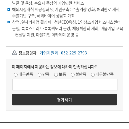
발굴 및 육성, 수요자 중심의 기업민원 서비스
해외시장개척 역량강화 및 기반구축 : 수출역량 강화, 해외판로 개척,
수출기반 구축, 해외바이어 상담회 개최
창업․일자리사업 활성화 : 청년CEO육성, 1인창조기업 비즈니스센터
운영, 톡톡스트리트·톡톡팩토리 운영, 채용박람회 개최, 마을기업 교육
․ 컨설팅 지원, 마을기업 아카데미 운영 등
정보담당자
기업지원과
052-229-2793
이 페이지에서 제공하는 정보에 대하여 만족하십니까?
매우만족
만족
보통
불만족
매우불만족
평가하기