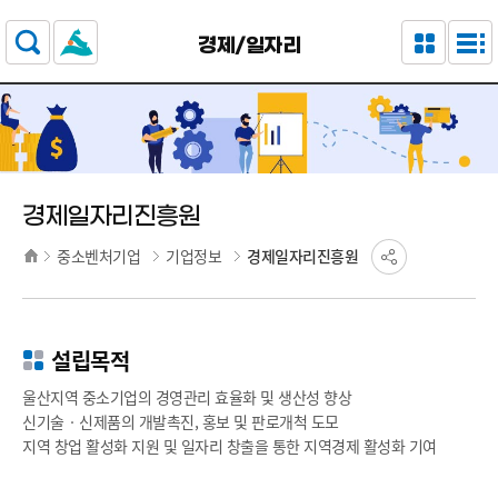
주요 메뉴로 건너뛰기
본문으로가기
경제/일자리
경제일자리진흥원
중소벤처기업
기업정보
경제일자리진흥원
설립목적
울산지역 중소기업의 경영관리 효율화 및 생산성 향상
신기술‧신제품의 개발촉진, 홍보 및 판로개척 도모
지역 창업 활성화 지원 및 일자리 창출을 통한 지역경제 활성화 기여