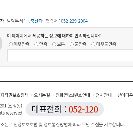
자
담당부서 :
농축산과
연락처 :
052-229-2904
이 페이지에서 제공하는 정보에 대하여 만족하십니까?
매우만족
만족
보통
불만족
매우불만족
저작권보호정책
오시는길
전화(팩스)번호안내
청사안내
뷰어다
201 (신정동)
대표전화 :
052-120
hts reserved.
소는 개인정보보호법 및 정보통신망법에 따라 무단 수집을 거부합니다.