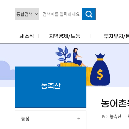
주요 메뉴로 건너뛰기
본문으로가기
새소식
지역경제/노동
투자유치/
농축산
농어촌
농축산
농정