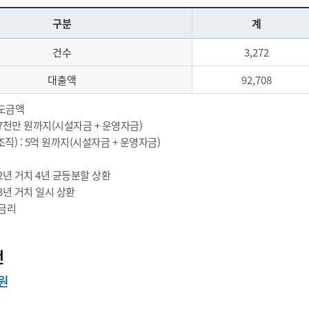
구분
계
건수
3,272
대출액
92,708
도금액
 7천만 원까지(시설자금 + 운영자금)
직) : 5억 원까지(시설자금 + 운영자금)
 2년 거치 4년 균등분할 상환
 3년 거치 일시 상환
동금리
전
원