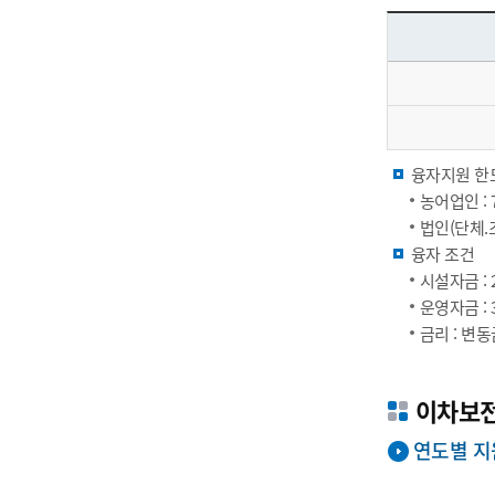
융자지원 한
농어업인 :
법인(단체.조
융자 조건
시설자금 :
운영자금 :
금리 : 변
이차보
연도별 지