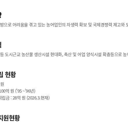
향
방으로 어려움을 겪고 있는 농어업인의 자생력 확보 및 국제경쟁력 제고와 
획
훼 등 도시근교 농산물 생산시설 현대화, 축산 및 어업 양식시설 확충등으로 
립 현황
 원
00억 원 ('95 ~'96년)
금 : 28억 원 (2026.3.현재)
지원현황