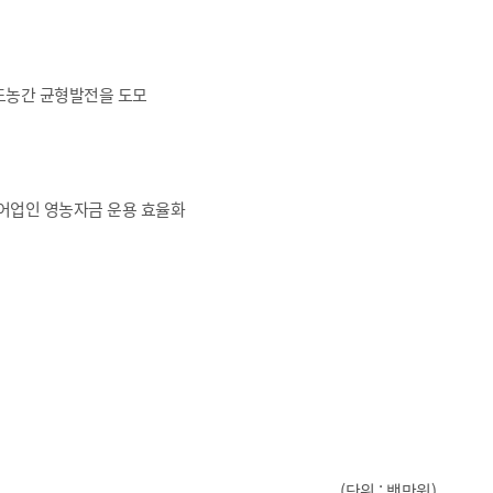
도농간 균형발전을 도모
농어업인 영농자금 운용 효율화
(단위 : 백만원)