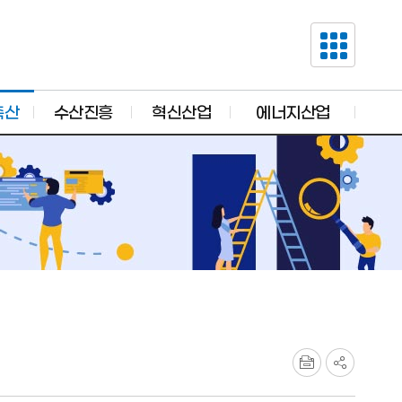
축산
수산진흥
혁신산업
에너지산업