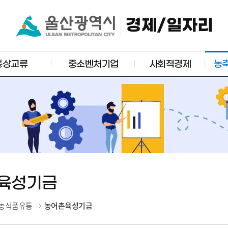
경제/일자리
통상교류
중소벤처기업
사회적경제
농
육성기금
농식품유통
농어촌육성기금