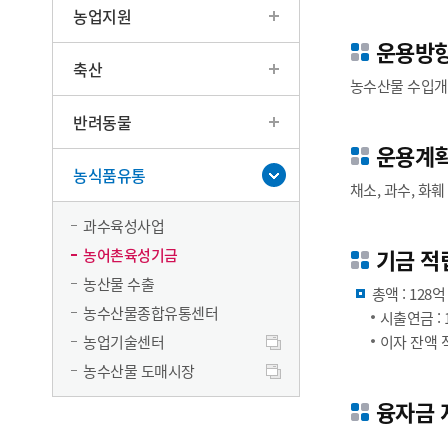
농업지원
운용방
축산
농수산물 수입개
반려동물
운용계
농식품유통
채소, 과수, 화
과수육성사업
기금 적
농어촌육성기금
농산물 수출
총액 : 128억
농수산물종합유통센터
시출연금 : 1
농업기술센터
이자 잔액 적립
농수산물 도매시장
융자금 