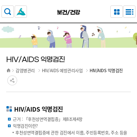
주요 메뉴로 건너뛰기
본문으로가기
보건/건강
HIV/AIDS 익명검진
감염병관리
HIV/AIDS 예방관리사업
HIV/AIDS 익명검진
HIV/AIDS 익명검진
근거 : 「후천성면역결핍증」제8조제4항
익명검진이란?
후천성면역결핍증에 관한 검진에서 이름, 주민등록번호, 주소 등을