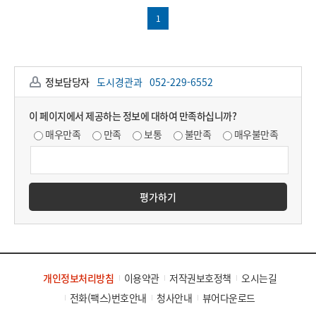
1
정보담당자
도시경관과
052-229-6552
이 페이지에서 제공하는 정보에 대하여 만족하십니까?
매우만족
만족
보통
불만족
매우불만족
평가하기
개인정보처리방침
이용약관
저작권보호정책
오시는길
전화(팩스)번호안내
청사안내
뷰어다운로드