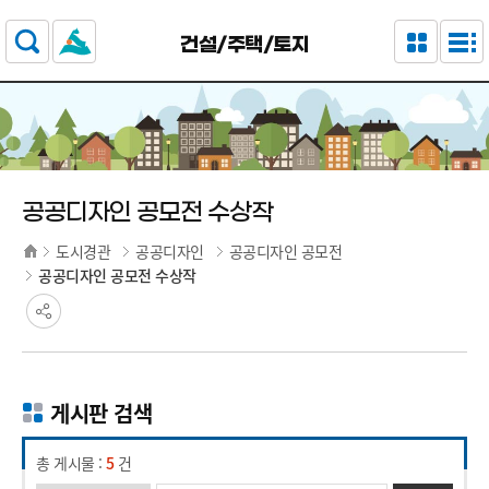
주요 메뉴로 건너뛰기
본문으로가기
건설/주택/토지
공공디자인 공모전 수상작
도시경관
공공디자인
공공디자인 공모전
공공디자인 공모전 수상작
게시판 검색
총 게시물 :
5
건