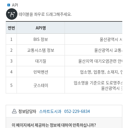
API
테이블을 좌우로 드래그해주세요.
연번
API명
1
BIS 정보
울산광역시 시내버
2
교통시스템 정보
울산광역시 교통시스템
3
대기질
울산지역 대기오염관련 안내 자료(측
4
민박펜션
업소명, 업종명, 소재지, 연
업소명을 기준으로 도로명주소, 연
5
굿스테이
울산광역시 굿스
정보담당자
스마트도시과
052-229-6834
이 페이지에서 제공하는 정보에 대하여 만족하십니까?