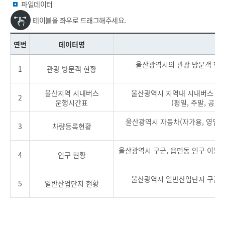
파일데이터
테이블을 좌우로 드래그해주세요.
연번
데이터명
울산광역시의 관광 방문객 현황으
1
관광 방문객 현황
울산지역 시내버스
울산광역시 지역내 시내버스 운행시
2
운행시간표
(평일, 주말, 공
울산광역시 자동차(자가용, 영업용, 관
3
차량등록현황
울산광역시 구군, 읍면동 인구 이동(전
4
인구 현황
울산광역시 일반산업단지 구군별(북
5
일반산업단지 현황
유