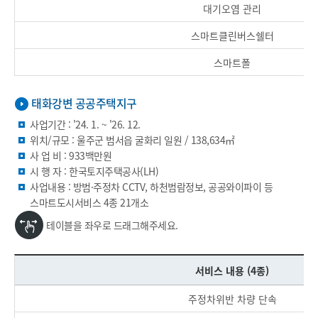
대기오염 관리
스마트클린버스쉘터
스마트폴
태화강변 공공주택지구
사업기간 : '24. 1. ~ '26. 12.
위치/규모 : 울주군 범서읍 굴화리 일원 / 138,634㎡
사 업 비 : 933백만원
시 행 자 : 한국토지주택공사(LH)
사업내용 : 방범·주정차 CCTV, 하천범람정보, 공공와이파이 등
스마트도시서비스 4종 21개소
테이블을 좌우로 드래그해주세요.
서비스 내용 (4종)
주정차위반 차량 단속