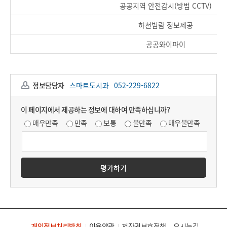
공공지역 안전감시(방범 CCTV)
하천범람 정보제공
공공와이파이
정보담당자
스마트도시과
052-229-6822
이 페이지에서 제공하는 정보에 대하여 만족하십니까?
매우만족
만족
보통
불만족
매우불만족
평가하기
개인정보처리방침
이용약관
저작권보호정책
오시는길