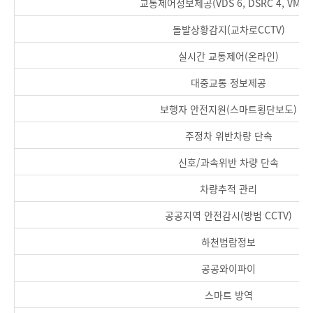
교통제어정보제공(VDS 6, DSRC 4, VMS 2
돌발상황감지(교차로CCTV)
실시간 교통제어(온라인)
대중교통 정보제공
보행자 안전지원(스마트횡단보도)
주정차 위반차량 단속
신호/과속위반 차량 단속
차량추적 관리
공공지역 안전감시(방범 CCTV)
하천범람정보
공공와이파이
스마트 방역