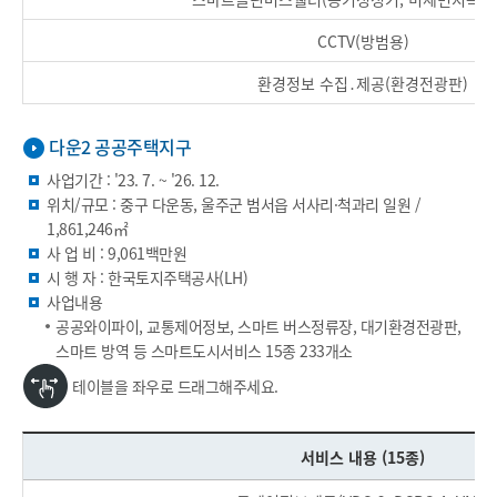
CCTV(방범용)
환경정보 수집․제공(환경전광판)
다운2 공공주택지구
사업기간 : '23. 7. ~ '26. 12.
위치/규모 : 중구 다운동, 울주군 범서읍 서사리·척과리 일원 /
1,861,246㎡
사 업 비 : 9,061백만원
시 행 자 : 한국토지주택공사(LH)
사업내용
공공와이파이, 교통제어정보, 스마트 버스정류장, 대기환경전광판,
스마트 방역 등 스마트도시서비스 15종 233개소
테이블을 좌우로 드래그해주세요.
서비스 내용 (15종)