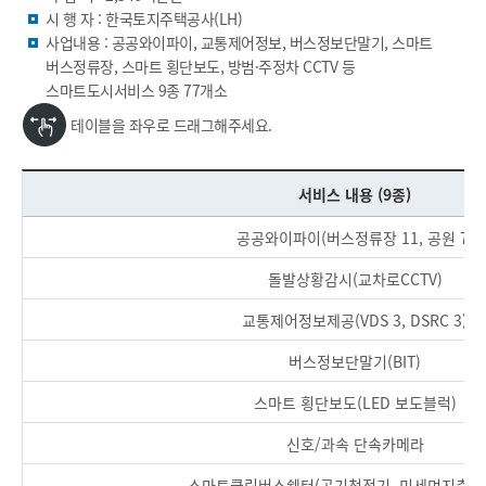
시 행 자 : 한국토지주택공사(LH)
사업내용 : 공공와이파이, 교통제어정보, 버스정보단말기, 스마트
버스정류장, 스마트 횡단보도, 방범·주정차 CCTV 등
스마트도시서비스 9종 77개소
테이블을 좌우로 드래그해주세요.
서비스 내용 (9종)
공공와이파이(버스정류장 11, 공원 7)
돌발상황감시(교차로CCTV)
교통제어정보제공(VDS 3, DSRC 3)
버스정보단말기(BIT)
스마트 횡단보도(LED 보도블럭)
신호/과속 단속카메라
스마트클린버스쉘터(공기청정기, 미세먼지측정기