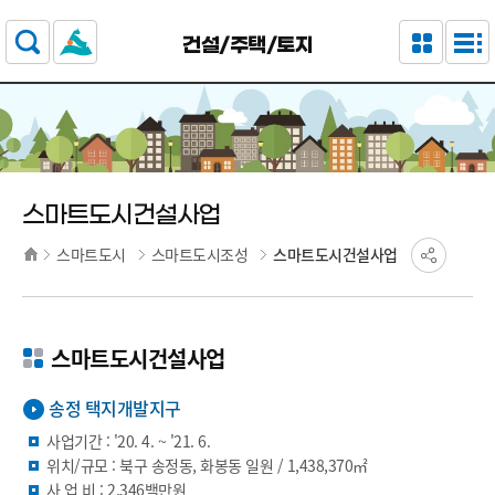
주요 메뉴로 건너뛰기
본문으로가기
건설/주택/토지
스마트도시건설사업
스마트도시
스마트도시조성
스마트도시건설사업
스마트도시건설사업
송정 택지개발지구
사업기간 : '20. 4. ~ '21. 6.
위치/규모 : 북구 송정동, 화봉동 일원 / 1,438,370㎡
사 업 비 : 2,346백만원