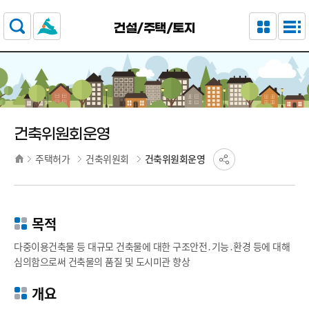
주요 메뉴로 건너뛰기
본문으로가기
건설/주택/토지
건축위원회운영
주택허가
건축위원회
건축위원회운영
목적
다중이용건축물 등 대규모 건축물에 대한 구조안전․기능․환경 등에 대해
심의함으로써 건축물의 품질 및 도시미관 향상
개요